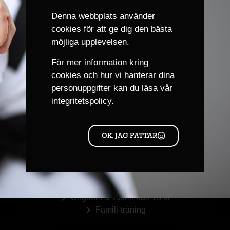
6 april, 2024
Tid:
Denna webbplats använder
12:00 - 12:30
CEST
cookies för att ge dig den bästa
möjliga upplevelsen.
PLATS
För mer information kring
Plats: Göteborg Karate Akademi
cookies och hur vi hanterar dina
personuppgifter kan du läsa
vår
Gradering vitt till gult
Träningsläger VT-2024 för vitt, gult,
integritetspolicy.
orange & grönt bälte
bälte VT-2024
OK, JAG FATTAR
Träningsgrupper
Barngrupp 4 år, 5-6 år
Barngrupp 7-12 år
Ungdom & vuxen från 13 år
Familj-träning