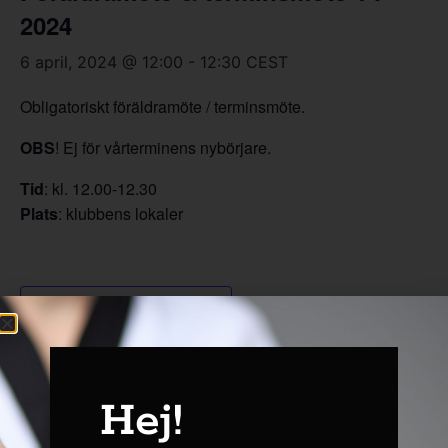
2024
6 april, 2024 @ 12:00
-
12:30
CEST
Obligatoriskt föräldramöte / terminsmöte.
OBS
! Ej för vårterminens nybörjare.
Tid
: kl. 12.00-12.30
Plats
: klubbens lokaler
Lägg till i kalender
DETALJER
Hej!
Datum: