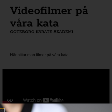
Videofilmer på
våra kata
GÖTEBORG KARATE AKADEMI
Här hittar man filmer på våra kata.