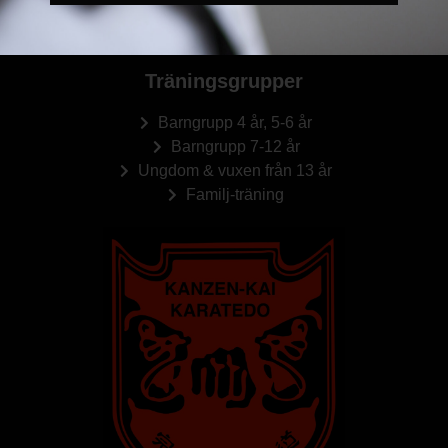
Träningsgrupper
Barngrupp 4 år, 5-6 år
Barngrupp 7-12 år
Ungdom & vuxen från 13 år
Familj-träning