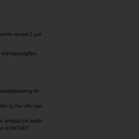
ermin senast 1 juni
 träningsavgiften.
iktsförklaring för
ler ej, hur ofta man
 anmäla sin avsikt
menyn KONTAKT.