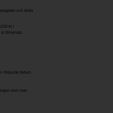
sregister och detta
100 kr i
 är försenad..
 i följande datum.
laringen som man