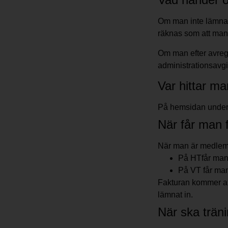
Om man inte lämnar 
räknas som att man 
Om man efter avregi
administrationsavgif
Var hittar
På hemsidan under
När får man f
När man är medlem i
På HTfår man
På VT får man
Fakturan kommer att
lämnat in.
När ska trän