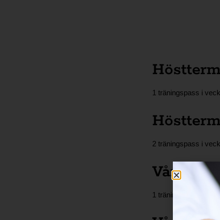
Höstterm
1 träningspass i vec
Höstterm
2 träningspass i vec
Vårtermi
1 träningspass i vec