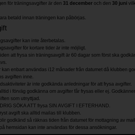
en för träningsavgifter är den
31 december
och den
30 juni
vil
 vara betald innan träningen kan påbörjas.
ift
gsavgifter kan inte återbetalas.
ngsavgifter för kortare tider är inte möjligt.
iden att frysa sin träningsavgift är 60 dagar som först ska godk
ävs.
er kan enbart användas i12 månader från datumet då klubben go
s avgiften inne.
idsaktiviteter är inte godkända anledningar för att frysa avgifter.
ltid i förväg godkänna om avgifter får frysas eller ej. Godkänner
ften som utnyttjad.
RIG SÖKA ATT frysa SIN AVGIFT I EFTERHAND.
st avgift ska alltid mailas till klubben.
lir godkänd så räknas tiden från datumet för mottagning av mail
på hemsidan kan inte användas för dessa ansökningar.