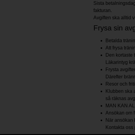
Sista betalningsdag
fakturan.
Avgiften ska alltid
Frysa sin avg
Betalda tränin
Att frysa träni
Den kortaste t
Läkarintyg kr
Frysta avgift
Därefter bränn
Resor och frit
Klubben ska al
så räknas avgi
MAN KAN ALD
Ansökan om fry
När ansökan b
Kontakta oss 