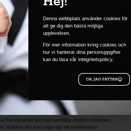
Hej!
n
kan. Medlemsavgift på 100kr ingår.
Denna webbplats använder cookies för
att ge dig den bästa möjliga
upplevelsen.
läger
För mer information kring cookies och
hur vi hanterar dina personuppgifter
kan du läsa
vår integritetspolicy.
er som hålls i varje termin.
OK, JAG FATTAR
& MEDLEMSKAP
ar träningsavgift blir man samtidigt medlem i klubben.
 i klubben tills man säga upp sitt medlemskap.