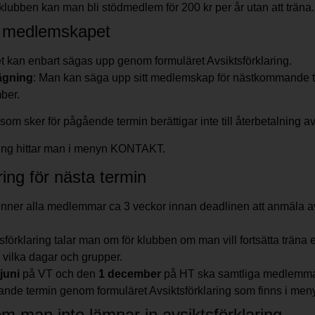
 klubben kan man bli stödmedlem för 200 kr per år utan att träna.
p medlemskapet
kan enbart sägas upp genom formuläret Avsiktsförklaring.
ägning
: Man kan säga upp sitt medlemskap för nästkommande t
ber.
som sker för pågående termin berättigar inte till återbetalning av
ring hittar man i menyn KONTAKT.
ring för nästa termin
ner alla medlemmar ca 3 veckor innan deadlinen att anmäla avs
örklaring talar man om för klubben om man vill fortsätta träna el
 i vilka dagar och grupper.
 juni
på VT och den
1 december
på HT ska samtliga medlemmar
ande termin genom formuläret Avsiktsförklaring som finns i 
m man inte lämnar in avsiktsförklaring