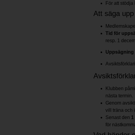
För att stödja
Att säga up
Medlemskapet 
Tid för upps
resp. 1 decem
Uppsägning
Avsiktsförkla
Avsiktsförkla
Klubben påmin
nästa termin.
Genom avsiktsf
vill träna och
Senast den
1
för nästkomm
Vad händer o