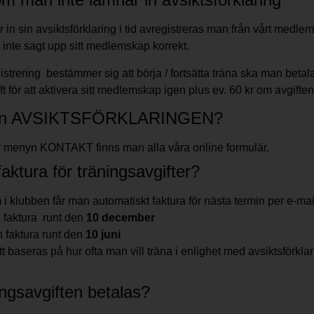
in sin avsiktsförklaring i tid avregistreras man från vårt medlem
inte sagt upp sitt medlemskap korrekt.
strering bestämmer sig att börja / fortsätta träna ska man betala
t för att aktivera sitt medlemskap igen plus ev. 60 kr om avgiften
 man AVSIKTSFÖRKLARINGEN?
 menyn KONTAKT finns man alla våra online formulär.
aktura för träningsavgifter?
 klubben får man automatiskt faktura för nästa termin per e-mail
 faktura runt den
10 december
 faktura runt den
10 juni
 baseras på hur ofta man vill träna i enlighet med avsiktsförk
ingsavgiften betalas?