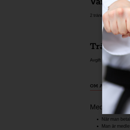
Vårtermi
2 träningspass i vec
Tränings
Avgift till träningsläg
OM AVGIFTER 
Medlemskap
När man betal
Man är medlem