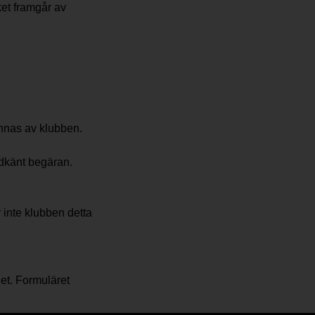
ket framgår av
ännas av klubben.
dkänt begäran.
 inte klubben detta
et. Formuläret