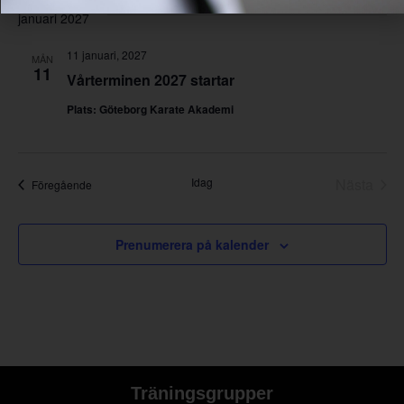
januari 2027
11 januari, 2027
MÅN
11
Vårterminen 2027 startar
Plats: Göteborg Karate Akademi
Eve
Idag
Nästa
Evenemang
Föregående
Prenumerera på kalender
Träningsgrupper