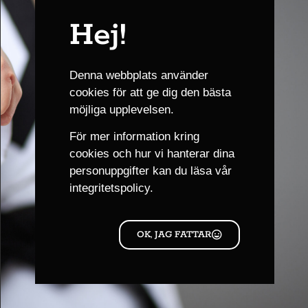
Nya Pjäshallen, A-hallen
Övre Kaserngården 8, Göteborg,
Sverige
Hej!
21 november
LÖR
21
Västra Karate Kid Cup HT2026
Denna webbplats använder
cookies för att ge dig den bästa
Halmstads arena
Växjövägen 11, Halmstad, Halmstad, Sweden
möjliga upplevelsen.
december 2026
För mer information kring
cookies och hur vi hanterar dina
5 december @ 11:00
-
16:00
CET
LÖR
personuppgifter kan du läsa
vår
5
Graderingar HT2026
integritetspolicy.
Plats: Göteborg Karate Akademi
19 december @ 14:15
-
16:45
CET
OK, JAG FATTAR
LÖR
19
Terminsavslutning & öppet hus HT-2026
Kvibergs Parks idrottsområde - Is- och sporthall
Kvibergs Port
6, 415 27, Göteborg, Sweden