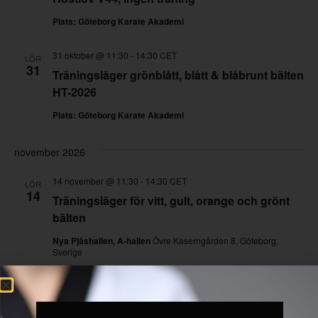
Plats: Göteborg Karate Akademi
31 oktober @ 11:30
-
14:30
CET
LÖR
31
Träningsläger grönblått, blått & blåbrunt bälten
HT-2026
Plats: Göteborg Karate Akademi
november 2026
14 november @ 11:30
-
14:30
CET
LÖR
14
Träningsläger för vitt, gult, orange och grönt
bälten
Nya Pjäshallen, A-hallen
Övre Kaserngården 8, Göteborg,
Sverige
14 november @ 13:30
-
14:30
CET
LÖR
14
Gradering från vitt till gult bälte