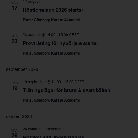
17 augusti
MÅN
View
17
Höstterminen 2026 startar
Navig
Plats: Göteborg Karate Akademi
23 augusti @ 14:00
-
15:00
CEST
SÖN
23
Provträning för nybörjare startar
Plats: Göteborg Karate Akademi
september 2026
19 september @ 11:30
-
15:00
CEST
LÖR
19
Träningsläger för brunt & svart bälten
Plats: Göteborg Karate Akademi
oktober 2026
26 oktober
-
1 november
MÅN
26
Höstlov V44, ingen träning