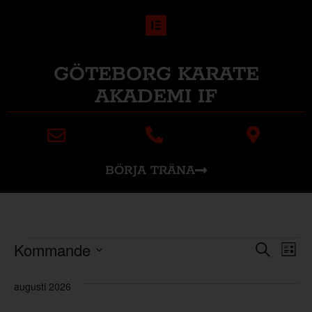
GÖTEBORG KARATE
AKADEMI IF
BÖRJA TRÄNA
Even
Ev
Kommande
Sök
Lista
Välj
vy
Sear
datum.
augusti 2026
and