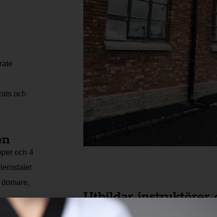
rate
erats och
en
pper och 4
lemstalet
10 domare,
Utbildar instruktörer
Genom åren har vi utbildat ett 60 tals i