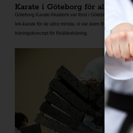
Karate i Göteborg för alla
Göteborg Karate Akademi var först i Göteborg med att in
lek-karate för de allra minsta, vi var även först i Götebor
träningskoncept för föräldraträning.