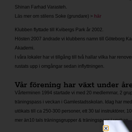
Shinan Farhad Varasteh.
Läs mer om stilens Soke (grundare) >
här
Klubben flyttade till Kvibergs Park år 2002.
Hösten 2007 ändrade vi klubbens namn till Göteborg Ka
Akademi.
I våra lokaler har vi tillgång till två hallar vilka har renov
rustats upp i omgångar sedan inflyttningen.
Vår förening har växt under år
Vårterminen 1994 startade vi med 20 medlemmar, 2 gru
träningspass i veckan i Gamlestadsskolan. Idag har med
utökats till ca 250-300 personer, ett 30 tal instruktörer, 
mer än10 tals träningsgrupper & träningspass i veckan.