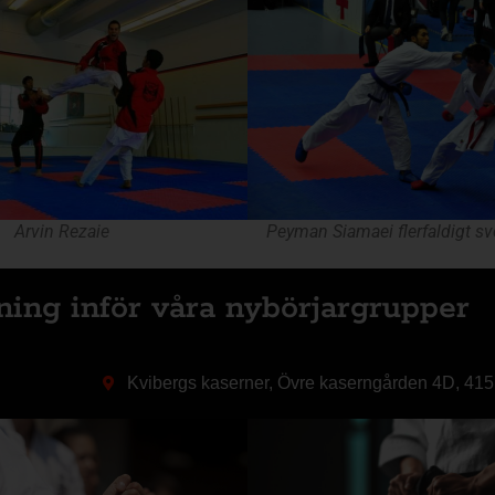
Peyman Siamaei flerfaldigt s
Arvin Rezaie
ning inför våra nybörjargrupper
Kvibergs kaserner, Övre kaserngården 4D, 