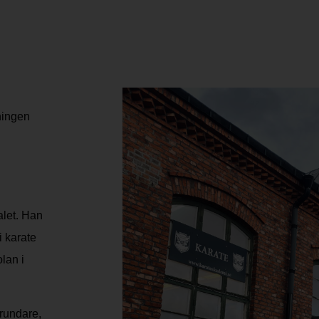
ningen
alet. Han
i karate
lan i
rundare,