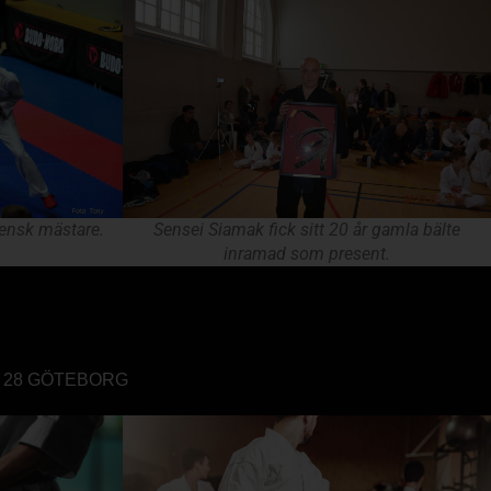
vensk mästare.
Sensei Siamak fick sitt 20 år gamla bälte
inramad som present.
415 28 GÖTEBORG