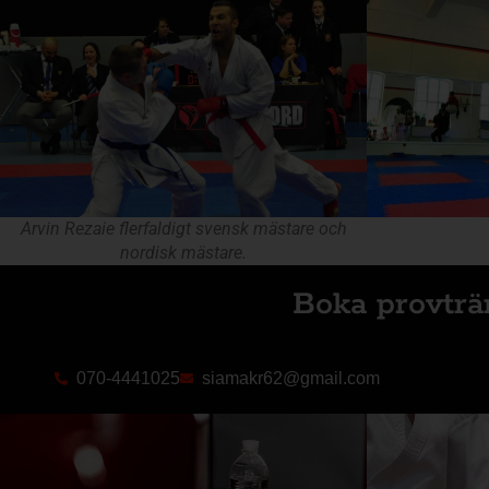
Arvin Rezaie flerfaldigt svensk mästare och
nordisk mästare.
Boka provträ
070-4441025
siamakr62@gmail.com