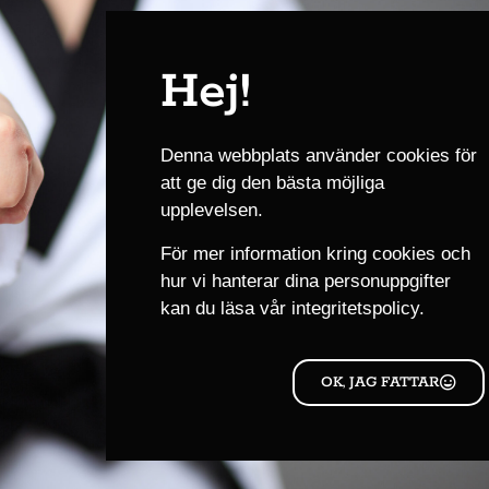
har egna klubbar i Göteborg. Ett 30 tal
svarta bälten av Sensei Siamak.
troducera
Hej!
g med ett
Många tävlingsfunktionärer har utbildat
20 tals av klubbens domare har
genom å
Denna webbplats använder cookies för
förbunds domare.
att ge dig den bästa möjliga
upplevelsen.
För mer information kring cookies och
hur vi hanterar dina personuppgifter
kan du läsa
vår integritetspolicy.
OK, JAG FATTAR