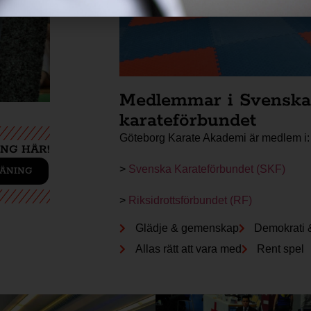
Medlemmar i Svenska
karateförbundet
Göteborg Karate Akademi är medlem i
NG HÄR!
>
Svenska Karateförbundet (SKF)
ÄNING
>
Riksidrottsförbundet (RF)
Glädje & gemenskap
Demokrati &
Allas rätt att vara med
Rent spel