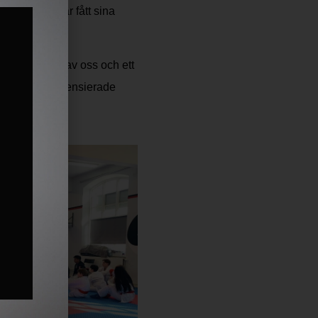
 Kanzen-Ka har fått sina
s i
Sportdata
av oss
och ett
ren blivit licensierade