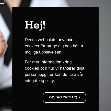
kl. 14.30
Avslutning.
Hej!
Lägg till i kalender
Denna webbplats använder
cookies för att ge dig den bästa
DETALJER
ARRANGÖR
möjliga upplevelsen.
Göteborg Karate Akademi
Datum:
För mer information kring
16 november, 2024
cookies och hur vi hanterar dina
Tid:
personuppgifter kan du läsa
vår
11:30 - 14:30
CET
integritetspolicy.
PLATS
OK, JAG FATTAR
Plats: Göteborg Karate Akademi