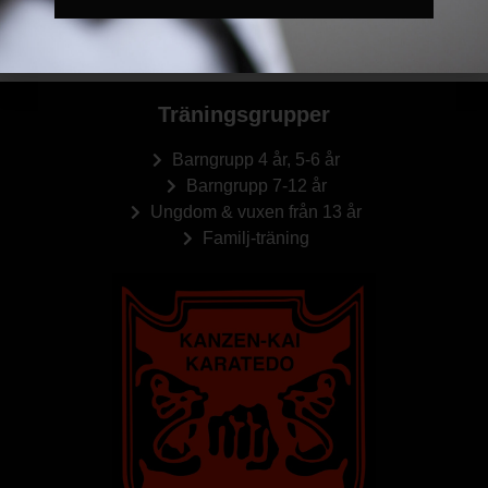
Träningsläger för brunt & svart
Träningsläger & gradering för
vitt bälten HT-2024
bälten HT-2024
Träningsgrupper
Barngrupp 4 år, 5-6 år
Barngrupp 7-12 år
Ungdom & vuxen från 13 år
Familj-träning