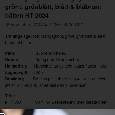
grönt, grönblått, blått & blåbrunt
bälten HT-2024
16 november, 2024 @ 11:30
-
14:30
CET
Träningsläger för:
orangegrönt, grönt, grönblått, blått &
blåbrunt bälten.
Plats
Klubbens lokaler.
Datum
Lördag den 16 november.
Ha med sig
Handskar, tandskydd, vattenflaska, frukt.
Lägeravgift
250 kr.
Betalning
Betalas på klubbens pg 48 80 58-9 eller
swish 0700-22 49 07 senast den 1 november.
Tider
kl. 11.30
Samling & registrering med karate-dräkt
på.
kl. 12.00
Träningen börjar för alla. Inga åskådare.