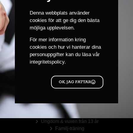
Göteborg Karate Akademi
Datum:
11 november, 2023
Denna webbplats använder
Tid:
cookies för att ge dig den bästa
11:30 - 15:00
CET
möjliga upplevelsen.
För mer information kring
PLATS
cookies och hur vi hanterar dina
Plats: Göteborg Karate Akademi
personuppgifter kan du läsa
vår
integritetspolicy.
Söndag 19 november ingen
Höstlov ingen träning 30 okt-5
nov
träning
OK, JAG FATTAR
Träningsgrupper
Barngrupp 4 år, 5-6 år
Barngrupp 7-12 år
Ungdom & vuxen från 13 år
Familj-träning