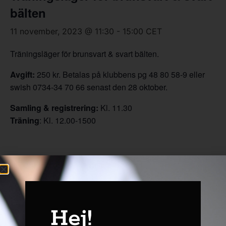
bälten
11 november, 2023 @ 11:30
-
15:00
CET
Träningsläger för brunsvart & svart bälten.
Avgift:
250 kr. Betalas på klubbens pg 48 80 58-9 eller
swish 0734-34 70 66 senast den 28 oktober.
Samling & registrering:
Kl. 11.30
Träning
: Kl. 12.00-1500
Lägg till i kalender
Hej!
DETALJER
ARRANGÖR