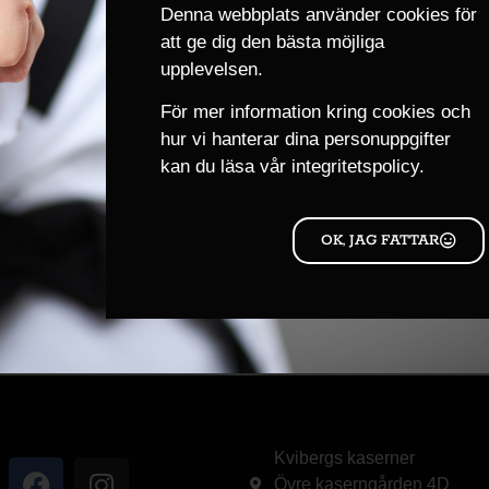
Denna webbplats använder cookies för
 man har anmält sig till genom avsiktsförklaring.
att ge dig den bästa möjliga
upplevelsen.
m finns vid bestämda tillfällen. (se under menyn NYBÖ
För mer information kring cookies och
hur vi hanterar dina personuppgifter
kan du läsa
vår integritetspolicy.
R
PLATS
ate Akademi
Plats: Göteborg Karate
Akademi
OK, JAG FATTAR
s VT-2026
Kvibergs kaserner
Övre kaserngården 4D