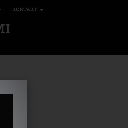
KONTAKT
MI
s oss.