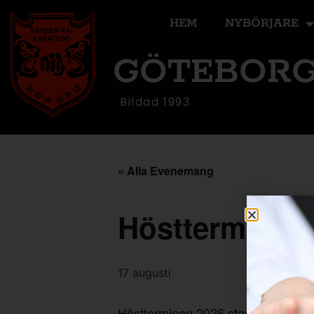
HEM
NYBÖRJARE
GÖTEBORG
Bildad 1993
« Alla Evenemang
Höstterminen 
17 augusti
Höstterminen 2026 startar för alla