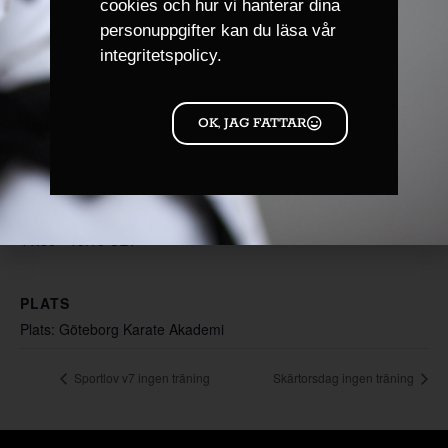
cookies och hur vi hanterar dina
personuppgifter kan du läsa
vår
Lägg till i kalender
integritetspolicy.
OK, JAG FATTAR
DETALJER
ARRANGÖR
Göteborg Karate Akademi
Datum:
14 mars
Tid:
11:30 - 15:15
CET
PLATS
Plats: Göteborg Karate Akademi
Sportlov v7 ingen träning
Skärtorsdag ingen träning