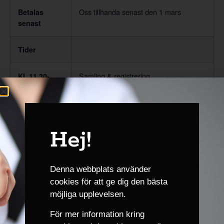
Oss tillhanda senast den 1 mars
Betalas
senast
Tider
Samling & registrering
Kl. 11.30-
12.00
Träningen börjar för alla
kl. 12.00
Hej!
Avslutning
kl. 15.15
Villkor för gradering finns på hemsidan under menyn
>
Denna webbplats använder
GRADERING
.
cookies för att ge dig den bästa
möjliga upplevelsen.
VIDEO PÅ KATA >
FILMER
För mer information kring